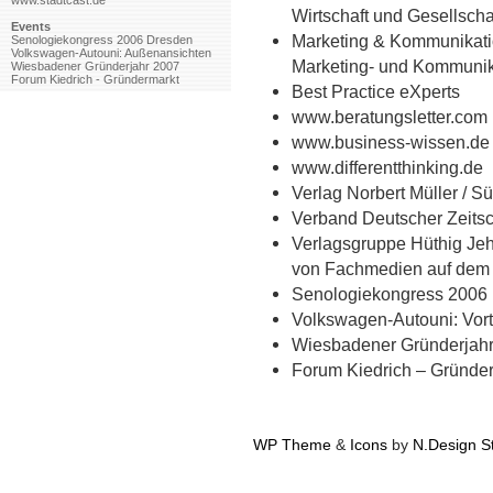
www.stadtcast.de
Wirtschaft und Gesellscha
Events
Marketing & Kommunikatio
Senologiekongress 2006 Dresden
Volkswagen-Autouni: Außenansichten
Marketing- und Kommunik
Wiesbadener Gründerjahr 2007
Forum Kiedrich - Gründermarkt
Best Practice eXperts
www.beratungsletter.com
www.business-wissen.de
www.differentthinking.de
Verlag Norbert Müller / S
Verband Deutscher Zeitsch
Verlagsgruppe Hüthig Jeh
von Fachmedien auf dem G
Senologiekongress 2006
Volkswagen-Autouni: Vort
Wiesbadener Gründerjahr 
Forum Kiedrich – Gründe
WP Theme
&
Icons
by
N.Design S
by
Web Hosting Geeks