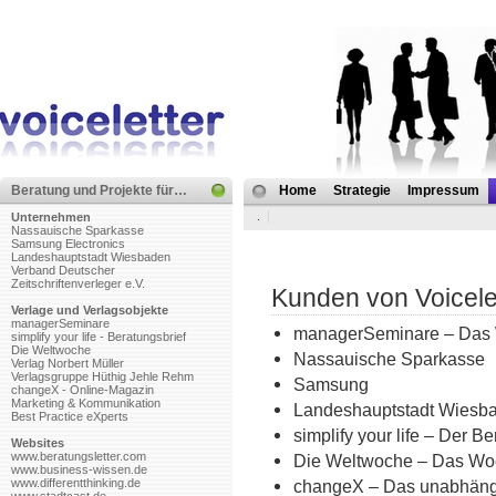
Beratung und Projekte für…
Home
Strategie
Impressum
.
Unternehmen
Nassauische Sparkasse
Samsung Electronics
Landeshauptstadt Wiesbaden
Verband Deutscher
Zeitschriftenverleger e.V.
Kunden von Voicele
Verlage und Verlagsobjekte
managerSeminare
managerSeminare – Das 
simplify your life - Beratungsbrief
Die Weltwoche
Nassauische Sparkasse
Verlag Norbert Müller
Verlagsgruppe Hüthig Jehle Rehm
Samsung
changeX - Online-Magazin
Marketing & Kommunikation
Landeshauptstadt Wiesba
Best Practice eXperts
simplify your life – Der B
Websites
www.beratungsletter.com
Die Weltwoche – Das Wo
www.business-wissen.de
www.differentthinking.de
changeX – Das unabhängi